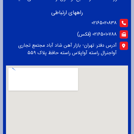
راههای ارتباطی
02165020838
02165010788 (فکس)
آدرس دفتر: تهران- بازار آهن شاد آباد مجتمع تجاری
آواجنرال راسته آواپلاس راسته حافظ پلاک ۵۵۹