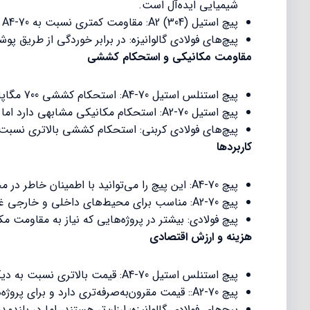
شیمیایی ایده‌آل است.
پیچ استیل A2 (304): مقاومت کمتری نسبت به A4-70 در برابر خوردگی دارد و برای محیط‌های خشک و کمتر خورنده مناسب است. در محیط‌های حاوی آب شور ممکن است زنگ بزند.
پیچ‌های فولادی گالوانیزه: در برابر خوردگی از طریق
مقاومت مکانیکی و استحکام کششی
پیچ استنلس استیل A4-70: استحکام کششی 700 مگاپاسکال دارد و برای تحمل بارهای سنگین مناسب است.
پیچ استیل A2-70: استحکام مکانیکی مشابهی دارد اما ممکن است در شرایط شیمیایی و حرارتی خاص کارایی کمتری نسبت به A4-70 داشته باشد.
پیچ‌های فولادی کربنی: استحکام کششی بالاتری نسبت ب
کاربردها
پیچ A4-70: این پیچ را می‌توانید با اطمینان خاطر در محیط‌های دریایی، صنایع شیمیایی، صنایع غذایی و دارویی استفاده کنید.
پیچ A2-70: مناسب برای محیط‌های داخلی و خارجی غیرخورنده و پروژه‌های عمومی ساختمانی می‌باشد.
پیچ فولادی: بیشتر در پروژه‌هایی که نیاز به مقاومت 
هزینه و ارزش اقتصادی
پیچ استنلس استیل A4-70: قیمت بالاتری نسبت به دیگر انواع پیچ‌های استیل دارد، اما طول عمر و عملکرد بالای آن در شرایط سخت به این هزینه بالا می‌ارزد.
پیچ A2-70:: قیمت مقرون‌به‌صرفه‌تری دارد و برای پروژه‌های عادی انتخابی اقتصادی است.
پیچ‌های فولادی گالوانیزه: ارزان‌تر هستند، اما در بل