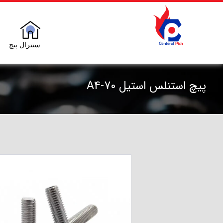
سنترال پیچ
پیچ استنلس استیل A4-70