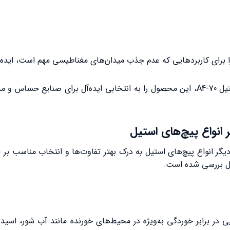
در مجموع، استفاده از آلیاژ 316 در تولید پیچ استنلس استیل A4-70، این محصول را به انتخا
ه پیچ استنلس استیل A4-70 یا پیچ استیل 316 با دیگر انواع پیچ‌های استیل به درک بهتر تفاوت‌
A4-7): مقاومت بسیار بالایی در برابر خوردگی به‌ویژه در محیط‌های خورنده مانند آب