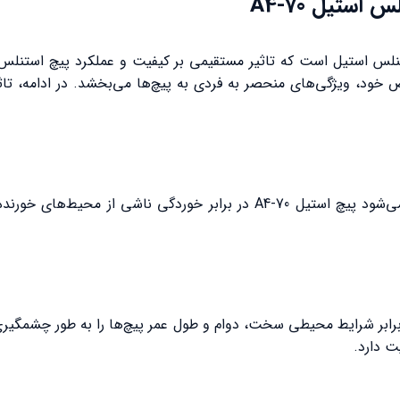
وجود مولیبدن (حدود 2-3%) در ترکیب آلیاژ 316 باعث می‌شود پیچ استیل A4-70
اومت در برابر شرایط محیطی سخت، دوام و طول عمر پیچ‌ها را به طور چشمگ
ت دارد.