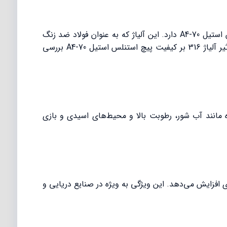
آلیاژ 316 یکی از پیشرفته‌ترین و مقاوم‌ترین آلیاژهای استنلس استیل است که تاثیر مستقیمی بر کیفیت و عملکرد پیچ استنلس استیل A4-70 دارد. این آلیاژ که به عنوان فولاد ضد زنگ
دریایی نیز شناخته می‌شود به دلیل ترکیب شیمیایی خاص خود، ویژگی‌های منحصر به فردی به پیچ‌ها می‌بخشد. در ادامه، تاثیر آلیاژ 316 بر کیفیت پیچ استنلس استیل A4-70 بررسی
 در برابر خوردگی ناشی از محیط‌های خورنده مانند آب شور، رطوبت بالا و محیط‌های اسیدی و بازی
یری افزایش می‌دهد. این ویژگی به ویژه در صنایع دریایی و