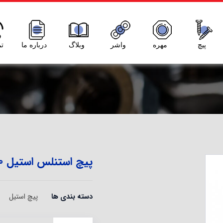
پیچ
مهره
واشر
وبلاگ
درباره ما
تم
پیچ استنلس استیل A4-70
دسته بندی ها
پیچ استیل