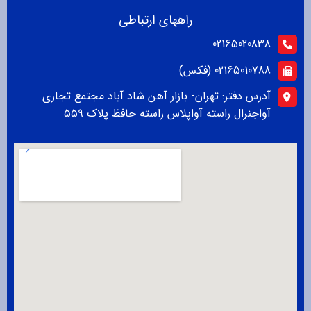
راههای ارتباطی
02165020838
02165010788 (فکس)
آدرس دفتر: تهران- بازار آهن شاد آباد مجتمع تجاری
آواجنرال راسته آواپلاس راسته حافظ پلاک ۵۵۹